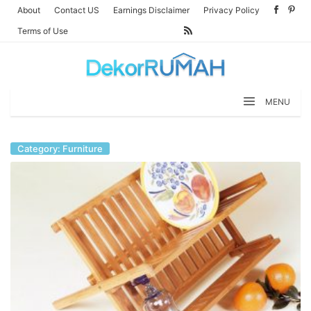
Skip
About
Contact US
Earnings Disclaimer
Privacy Policy
to
Terms of Use
content
MENU
Category: Furniture