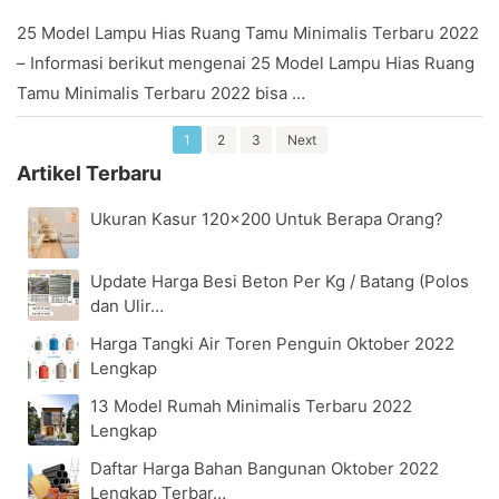
February
25 Model Lampu Hias Ruang Tamu Minimalis Terbaru 2022
27,
– Informasi berikut mengenai 25 Model Lampu Hias Ruang
2017
by
Tamu Minimalis Terbaru 2022 bisa …
Stevany
1
2
3
Next
Artikel Terbaru
Ukuran Kasur 120×200 Untuk Berapa Orang?
Update Harga Besi Beton Per Kg / Batang (Polos
dan Ulir…
Harga Tangki Air Toren Penguin Oktober 2022
Lengkap
13 Model Rumah Minimalis Terbaru 2022
Lengkap
Daftar Harga Bahan Bangunan Oktober 2022
Lengkap Terbar…