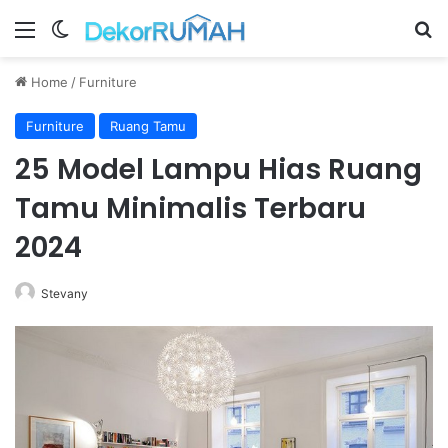
Menu
Switch skin
Se
Home
/
Furniture
Furniture
Ruang Tamu
25 Model Lampu Hias Ruang
Tamu Minimalis Terbaru
2024
Stevany