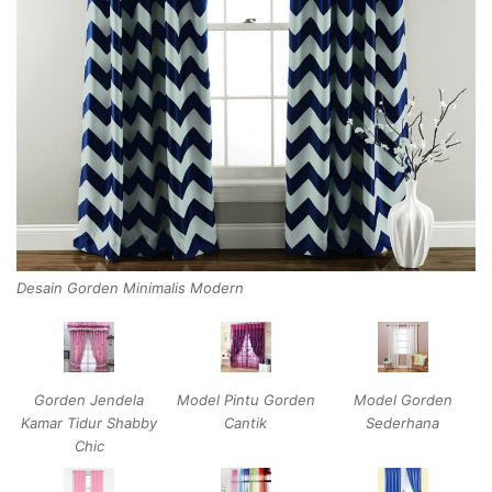
Desain Gorden Minimalis Modern
Gorden Jendela
Model Pintu Gorden
Model Gorden
Kamar Tidur Shabby
Cantik
Sederhana
Chic