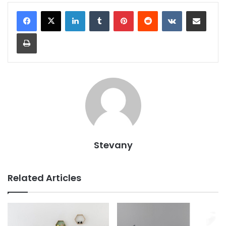
LinkedIn
Tumblr
Pinterest
Reddit
VKontakte
Share via Email
Print
Stevany
Related Articles