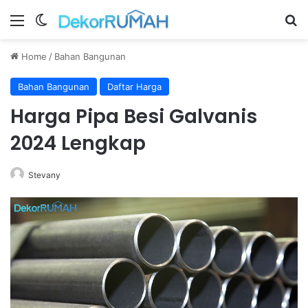
Menu
Switch skin
Se
Home
/
Bahan Bangunan
Bahan Bangunan
Daftar Harga
Harga Pipa Besi Galvanis
2024 Lengkap
Stevany