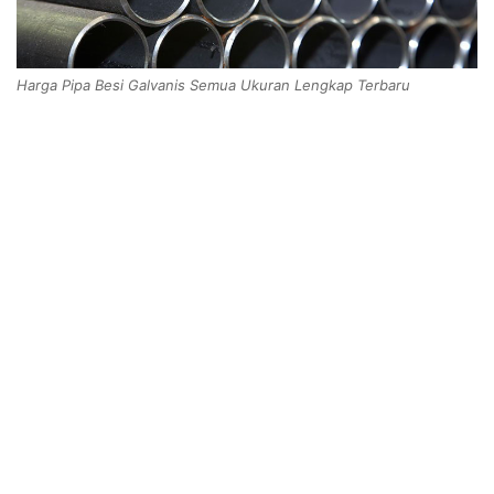
Harga Pipa Besi Galvanis Semua Ukuran Lengkap Terbaru